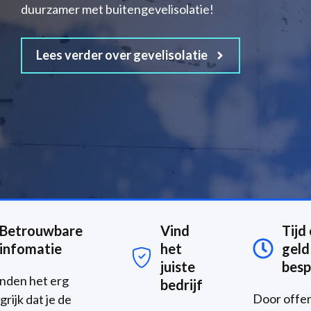
duurzamer met buitengevelisolatie!
Lees verder over gevelisolatie
Betrouwbare
Vind
Tijd
infomatie
het
geld
juiste
besp
inden het erg
bedrijf
Door offe
grijk dat je de