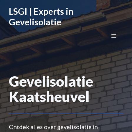
Ga
LSGI | Experts in
naar
de
Gevelisolatie
inhoud
Menu
Gevelisolatie
Kaatsheuvel
Ontdek alles over gevelisolatie in