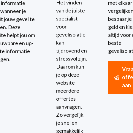
Het vinden
met elkaar
e informatie
van de juiste
vergelijke
t wanneer je
specialist
bespaar je 
it jouw gevel te
voor
geld en kies
ren. Deze
gevelisolatie
altijd voor
te helpt jou om
kan
beste
uwbare en up-
tijdrovend en
gevelisolat
te informatie
stressvol zijn.
jgen.
Daarom kun
Vra
je op deze
offe
website
aan
meerdere
offertes
aanvragen.
Zo vergelijk
je snel en
gemakkelijk