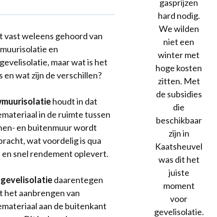
gasprijzen
hard nodig.
We wilden
t vast weleens gehoord van
niet een
uurisolatie en
winter met
gevelisolatie, maar wat is het
hoge kosten
 en wat zijn de verschillen?
zitten. Met
de subsidies
muurisolatie
houdt in dat
die
iemateriaal in de ruimte tussen
beschikbaar
nen- en buitenmuur wordt
zijn in
racht, wat voordelig is qua
Kaatsheuvel
 en snel rendement oplevert.
was dit het
juiste
gevelisolatie
daarentegen
moment
t het aanbrengen van
voor
iemateriaal aan de buitenkant
gevelisolatie.