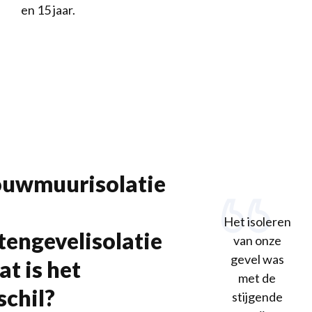
en 15 jaar.
uwmuurisolatie
Het isoleren
tengevelisolatie
van onze
gevel was
at is het
met de
schil?
stijgende