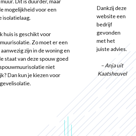
 muur. Dit is duurder, maar
Dankzij deze
de mogelijkheid voor een
website een
 isolatielaag.
bedrijf
gevonden
k huis is geschikt voor
met het
uurisolatie. Zo moet er een
juiste advies.
aanwezig zijn in de woning en
e staat van deze spouw goed
– Anja uit
Is spouwmuurisolatie niet
Kaatsheuvel
jk? Dan kun je kiezen voor
gevelisolatie.