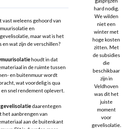
gasprijzen
hard nodig.
We wilden
t vast weleens gehoord van
niet een
uurisolatie en
winter met
gevelisolatie, maar wat is het
hoge kosten
 en wat zijn de verschillen?
zitten. Met
de subsidies
muurisolatie
houdt in dat
die
iemateriaal in de ruimte tussen
beschikbaar
nen- en buitenmuur wordt
zijn in
racht, wat voordelig is qua
Veldhoven
 en snel rendement oplevert.
was dit het
juiste
gevelisolatie
daarentegen
moment
t het aanbrengen van
voor
iemateriaal aan de buitenkant
gevelisolatie.