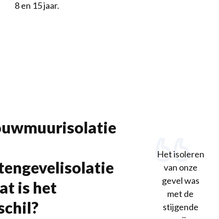
8 en 15 jaar.
uwmuurisolatie
Het isoleren
tengevelisolatie
van onze
gevel was
at is het
met de
schil?
stijgende