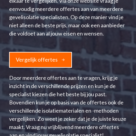
elkaar te vergelijken. Via onze website vraag je
eenvoudig meerdere offertes aan van meerdere
gevelisolatie specialisten. Op deze manier vind je
niet alleen de beste prijs, maar ook een aanbieder
die voldoet aan al jouw eisen en wensen.
Vergelijk offertes
Door meerdere offertes aan te vragen, krijg je
inzicht in de verschillende prijzen en kun je de
specialist kiezen die het beste bij jou past.
Bovendien kun je op basis van de offertes ook de
verschillende isolatiematerialen en -methoden
vergelijken. Zo weet je zeker dat je de juiste keuze
maakt. Vraag nu vrijblijvend meerdere offertes
aan en vind jouw gevelisolatie specialist!