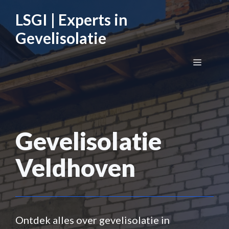
Ga
LSGI | Experts in
naar
de
Gevelisolatie
inhoud
Menu
Gevelisolatie
Veldhoven
Ontdek alles over gevelisolatie in