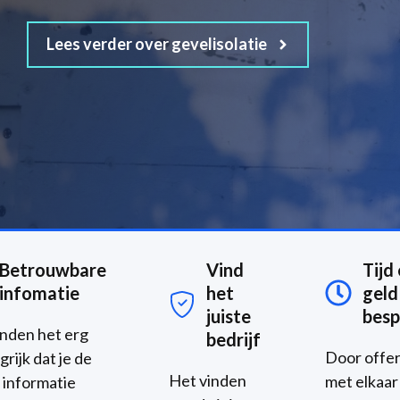
Lees verder over gevelisolatie
Betrouwbare
Vind
Tijd
infomatie
het
geld
juiste
besp
inden het erg
bedrijf
Door offe
grijk dat je de
Het vinden
met elkaar
e informatie