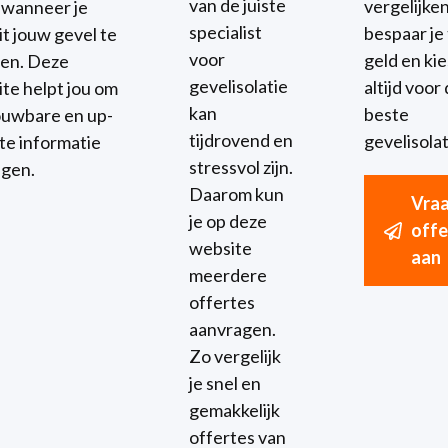
van de juiste
vergelijke
t wanneer je
specialist
bespaar je 
it jouw gevel te
voor
geld en kies
ren. Deze
gevelisolatie
altijd voor
te helpt jou om
kan
beste
uwbare en up-
tijdrovend en
gevelisolat
te informatie
stressvol zijn.
jgen.
Daarom kun
Vra
je op deze
offe
website
aan
meerdere
offertes
aanvragen.
Zo vergelijk
je snel en
gemakkelijk
offertes van