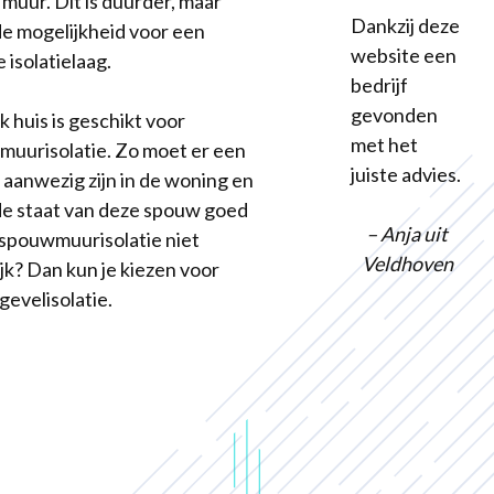
 muur. Dit is duurder, maar
Dankzij deze
de mogelijkheid voor een
website een
 isolatielaag.
bedrijf
gevonden
k huis is geschikt voor
met het
uurisolatie. Zo moet er een
juiste advies.
aanwezig zijn in de woning en
e staat van deze spouw goed
– Anja uit
Is spouwmuurisolatie niet
Veldhoven
jk? Dan kun je kiezen voor
gevelisolatie.