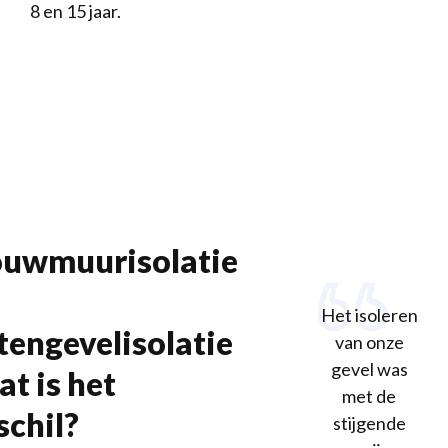
8 en 15 jaar.
uwmuurisolatie
Het isoleren
tengevelisolatie
van onze
gevel was
at is het
met de
schil?
stijgende