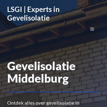
Ga
LSGI | Experts in
naar
de
Gevelisolatie
inhoud
Menu
Gevelisolatie
Middelburg
Ontdek alles over gevelisolatie in