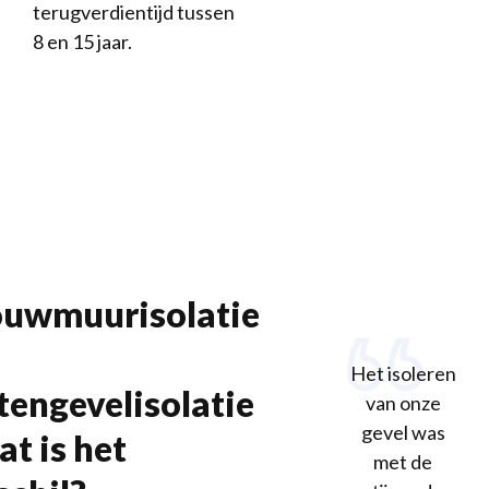
terugverdientijd tussen
8 en 15 jaar.
uwmuurisolatie
Het isoleren
tengevelisolatie
van onze
gevel was
at is het
met de