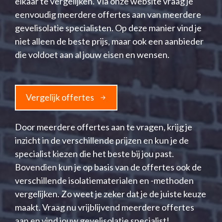
elkaar te vergelijken. Via onze website vraag je
eenvoudig meerdere offertes aan van meerdere
gevelisolatie specialisten. Op deze manier vind je
niet alleen de beste prijs, maar ook een aanbieder
die voldoet aan al jouw eisen en wensen.
Vergelijk offertes
Door meerdere offertes aan te vragen, krijg je
inzicht in de verschillende prijzen en kun je de
specialist kiezen die het beste bij jou past.
Bovendien kun je op basis van de offertes ook de
verschillende isolatiematerialen en -methoden
vergelijken. Zo weet je zeker dat je de juiste keuze
maakt. Vraag nu vrijblijvend meerdere offertes
aan en vind jouw gevelisolatie specialist!