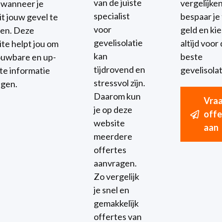
van de juiste
vergelijke
t wanneer je
specialist
bespaar je 
it jouw gevel te
voor
geld en kies
ren. Deze
gevelisolatie
altijd voor
te helpt jou om
kan
beste
uwbare en up-
tijdrovend en
gevelisolat
te informatie
stressvol zijn.
jgen.
Daarom kun
Vra
je op deze
offe
website
aan
meerdere
offertes
aanvragen.
Zo vergelijk
je snel en
gemakkelijk
offertes van