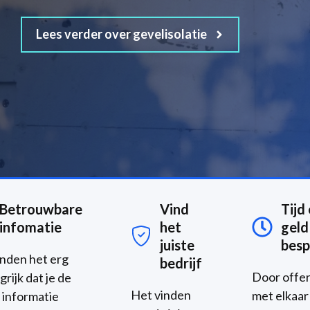
Lees verder over gevelisolatie
Betrouwbare
Vind
Tijd
infomatie
het
geld
juiste
besp
inden het erg
bedrijf
Door offe
grijk dat je de
Het vinden
met elkaar
e informatie