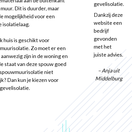
iemateriaal aan de buitenkant
gevelisolatie.
 muur. Dit is duurder, maar
Dankzij deze
de mogelijkheid voor een
website een
 isolatielaag.
bedrijf
gevonden
k huis is geschikt voor
met het
uurisolatie. Zo moet er een
juiste advies.
aanwezig zijn in de woning en
e staat van deze spouw goed
– Anja uit
Is spouwmuurisolatie niet
Middelburg
jk? Dan kun je kiezen voor
gevelisolatie.