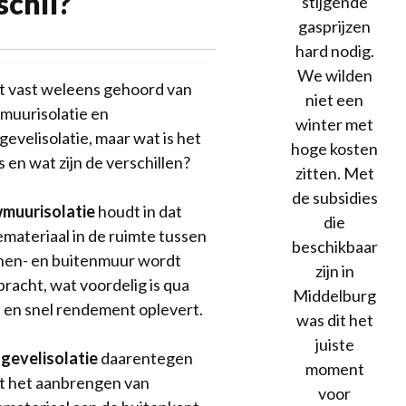
schil?
stijgende
gasprijzen
hard nodig.
We wilden
t vast weleens gehoord van
niet een
uurisolatie en
winter met
gevelisolatie, maar wat is het
hoge kosten
 en wat zijn de verschillen?
zitten. Met
de subsidies
muurisolatie
houdt in dat
die
iemateriaal in de ruimte tussen
beschikbaar
nen- en buitenmuur wordt
zijn in
racht, wat voordelig is qua
Middelburg
 en snel rendement oplevert.
was dit het
juiste
gevelisolatie
daarentegen
moment
t het aanbrengen van
voor