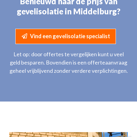
Benieuwd naar de prijs van
gevelisolatie in Middelburg?
Vind een gevelisolatie specialist
Let op: door offertes te vergelijken kunt u veel
geld besparen. Bovendien is een offerteaanvraag
geheel vrijblijvend zonder verdere verplichtingen.