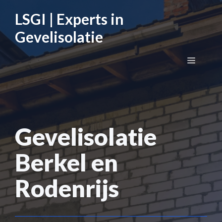
Ga
LSGI | Experts in
naar
de
Gevelisolatie
inhoud
Menu
Gevelisolatie
Berkel en
Rodenrijs