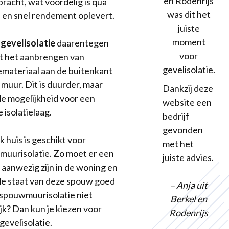
en Rodenrijs
racht, wat voordelig is qua
was dit het
 en snel rendement oplevert.
juiste
moment
gevelisolatie
daarentegen
voor
t het aanbrengen van
gevelisolatie.
iemateriaal aan de buitenkant
 muur. Dit is duurder, maar
Dankzij deze
de mogelijkheid voor een
website een
 isolatielaag.
bedrijf
gevonden
k huis is geschikt voor
met het
uurisolatie. Zo moet er een
juiste advies.
aanwezig zijn in de woning en
e staat van deze spouw goed
– Anja uit
Is spouwmuurisolatie niet
Berkel en
jk? Dan kun je kiezen voor
Rodenrijs
gevelisolatie.