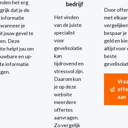
inden het erg
bedrijf
Door offe
grijk dat je de
Het vinden
met elkaar
e informatie
van de juiste
vergelijke
t wanneer je
specialist
bespaar je 
it jouw gevel te
voor
geld en kies
ren. Deze
gevelisolatie
altijd voor
te helpt jou om
kan
beste
uwbare en up-
tijdrovend en
gevelisolat
te informatie
stressvol zijn.
jgen.
Daarom kun
Vra
je op deze
offe
website
aan
meerdere
offertes
aanvragen.
Zo vergelijk