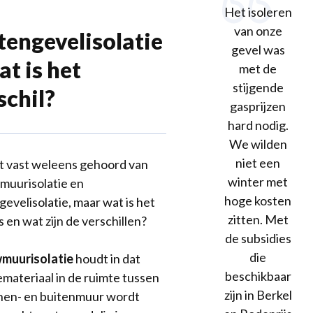
Het isoleren
van onze
tengevelisolatie
gevel was
at is het
met de
stijgende
schil?
gasprijzen
hard nodig.
We wilden
niet een
t vast weleens gehoord van
winter met
uurisolatie en
hoge kosten
gevelisolatie, maar wat is het
zitten. Met
 en wat zijn de verschillen?
de subsidies
die
muurisolatie
houdt in dat
beschikbaar
iemateriaal in de ruimte tussen
zijn in Berkel
nen- en buitenmuur wordt