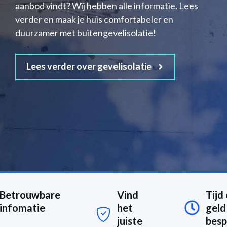
aanbod vindt? Wij hebben alle informatie. Lees
verder en maak je huis comfortabeler en
duurzamer met buitengevelisolatie!
Lees verder over gevelisolatie
Betrouwbare
Vind
Tijd
infomatie
het
geld
juiste
besp