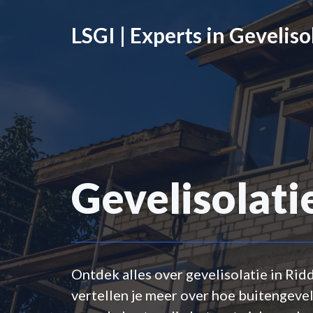
Ga
naar
LSGI | Experts in Geveliso
de
inhoud
Gevelisolati
Ontdek alles over gevelisolatie in Ri
vertellen je meer over hoe buitengeveli