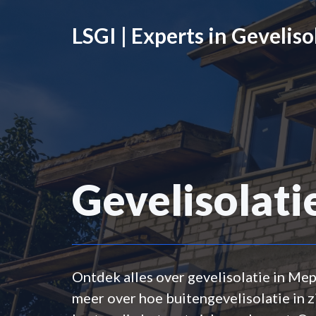
Ga
naar
LSGI | Experts in Geveliso
de
inhoud
Gevelisolat
Ontdek alles over gevelisolatie in Me
meer over hoe buitengevelisolatie in z