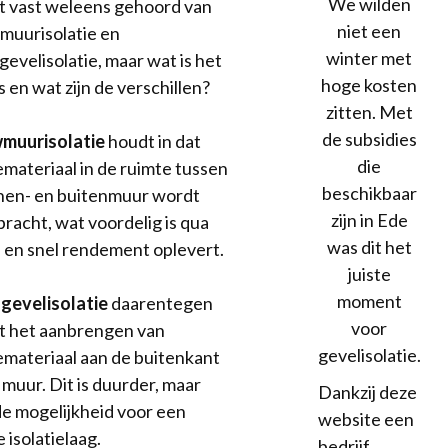
We wilden
t vast weleens gehoord van
niet een
uurisolatie en
winter met
gevelisolatie, maar wat is het
hoge kosten
 en wat zijn de verschillen?
zitten. Met
de subsidies
muurisolatie
houdt in dat
die
iemateriaal in de ruimte tussen
beschikbaar
nen- en buitenmuur wordt
zijn in Ede
racht, wat voordelig is qua
was dit het
 en snel rendement oplevert.
juiste
moment
gevelisolatie
daarentegen
voor
t het aanbrengen van
gevelisolatie.
iemateriaal aan de buitenkant
 muur. Dit is duurder, maar
Dankzij deze
de mogelijkheid voor een
website een
 isolatielaag.
bedrijf