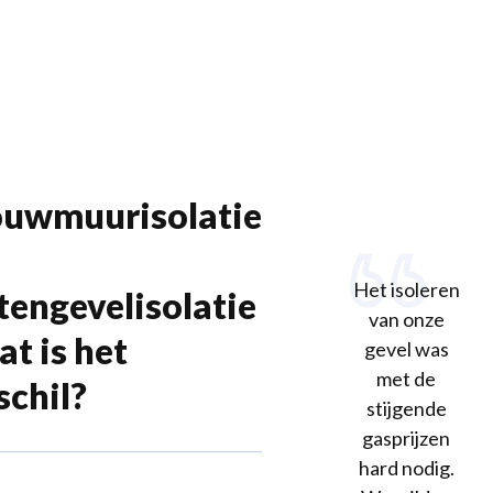
uwmuurisolatie
Het isoleren
tengevelisolatie
van onze
at is het
gevel was
met de
schil?
stijgende
gasprijzen
hard nodig.