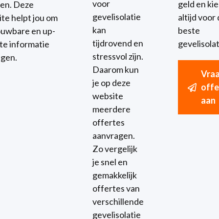
voor
geld en kies
ren. Deze
gevelisolatie
altijd voor
te helpt jou om
kan
beste
uwbare en up-
tijdrovend en
gevelisolat
te informatie
stressvol zijn.
jgen.
Daarom kun
Vra
je op deze
offe
website
aan
meerdere
offertes
aanvragen.
Zo vergelijk
je snel en
gemakkelijk
offertes van
verschillende
gevelisolatie