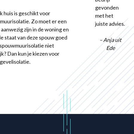
gevonden
k huis is geschikt voor
met het
uurisolatie. Zo moet er een
juiste advies.
aanwezig zijn in de woning en
e staat van deze spouw goed
– Anja uit
Is spouwmuurisolatie niet
Ede
jk? Dan kun je kiezen voor
gevelisolatie.