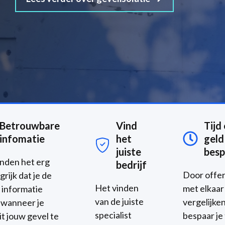
Betrouwbare
Vind
Tijd
infomatie
het
geld
juiste
besp
inden het erg
bedrijf
Door offe
grijk dat je de
Het vinden
met elkaar
e informatie
van de juiste
vergelijke
t wanneer je
specialist
bespaar je 
it jouw gevel te